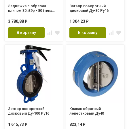
Задвижка с обрезин.
Затвор поворотный
клином 30ч39р - 80 (типа
дисковый Ду-80 Ру16
МЗВ) Ду80 Ру16(Импорт)
Т=120С
3 780,88
1 304,23
₽
₽
В корзину
В корзину
Затвор поворотный
Клапан обратный
дисковый Ду-100 Ру16
лепестковый Ду40
1 615,73
823,14
₽
₽