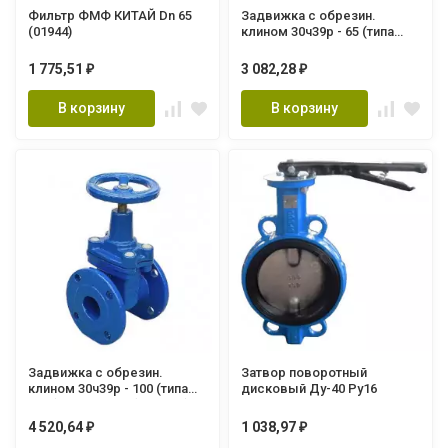
Фильтр ФМФ КИТАЙ Dn 65
Задвижка с обрезин.
(01944)
клином 30ч39р - 65 (типа
МЗВ) Ру-16(Импорт) Т=90
1 775,51
3 082,28
₽
₽
В корзину
В корзину
Задвижка с обрезин.
Затвор поворотный
клином 30ч39р - 100 (типа
дисковый Ду-40 Ру16
МЗВ) Ду100 Ру16(Импорт)
Т=120С
4 520,64
1 038,97
₽
₽