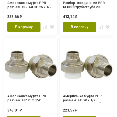
Американка муфта PPR
Разбор. соединение PPR
разъем. БЕЛАЯ НР 25 х 1/2"
БЕЛЫЙ труба/труба 20
(Lammin) 125/25
(Lammin) 120/10
333,66
413,74
₽
₽
В корзину
В корзину
Американка муфта PPR
Американка муфта PPR
разъем. НР 25 х 3/4"
разъем. НР 20 х 1/2"
(Lammin) 120/30 СЕРЫЙ
(Lammin) 180/25 СЕРЫЙ
343,01
223,57
₽
₽