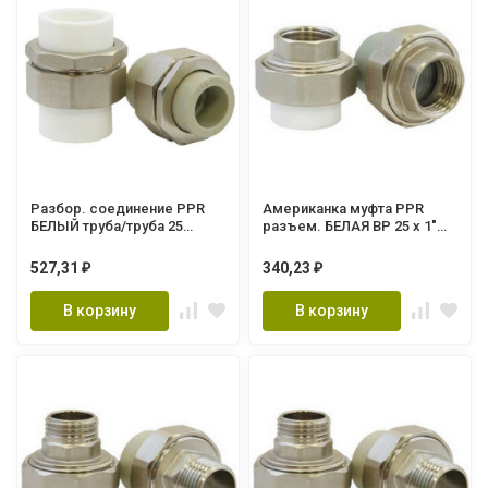
Разбор. соединение PPR
Американка муфта PPR
БЕЛЫЙ труба/труба 25
разъем. БЕЛАЯ ВР 25 х 1"
(Lammin) 100/10
(Lammin) 120/30
527,31
340,23
₽
₽
В корзину
В корзину