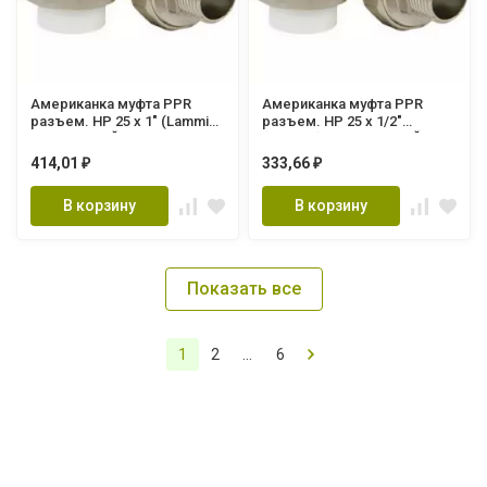
Американка муфта PPR
Американка муфта PPR
разъем. НР 25 х 1" (Lammin)
разъем. НР 25 х 1/2"
90/15 СЕРЫЙ
(Lammin) 125/25 СЕРЫЙ
414,01
333,66
₽
₽
В корзину
В корзину
Показать все
1
2
...
6