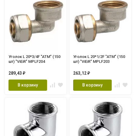
Уголок L 20*3/4F "ATM" (150
Уголок L 20*1/2F "ATM" (150
шт) "ViEiR" MPLF204
шт) "ViEiR" MPLF203
289,43
263,12
₽
₽
В корзину
В корзину