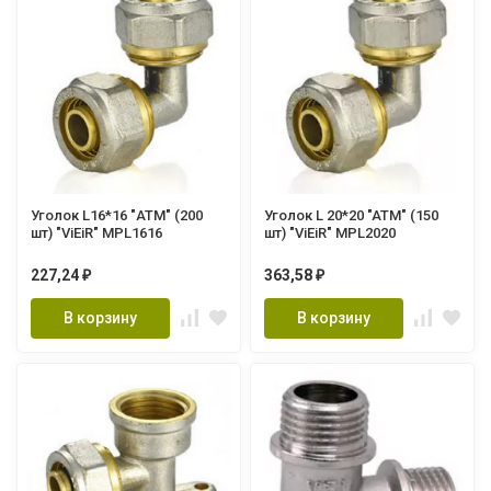
Уголок L16*16 "АТМ" (200
Уголок L 20*20 "ATM" (150
шт) "ViEiR" MPL1616
шт) "ViEiR" MPL2020
227,24
363,58
₽
₽
В корзину
В корзину