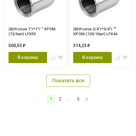
(В)Уголок 1"г*1"г " ХРОМ.
(В)Уголок 3/4"г*3/4"г ""
(72/6шт) LFX55
ХРОМ.(120/10шт) LFX44
500,53
314,23
₽
₽
В корзину
В корзину
Показать все
1
2
...
5