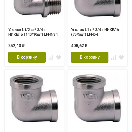
Уголок L1/2 ш * 3/4 г
Уголок L1 г * 3/4 г НИКЕЛЬ
НИКЕЛЬ (140/10шт) LFHN34
(75/5шт) LFN54
252,13
408,62
₽
₽
В корзину
В корзину