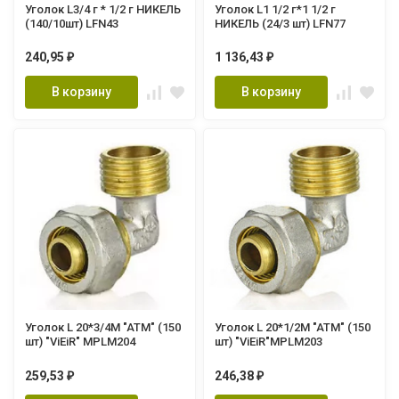
Уголок L3/4 г * 1/2 г НИКЕЛЬ
Уголок L1 1/2 г*1 1/2 г
(140/10шт) LFN43
НИКЕЛЬ (24/3 шт) LFN77
240,95
1 136,43
₽
₽
В корзину
В корзину
Уголок L 20*3/4М "ATM" (150
Уголок L 20*1/2М "ATM" (150
шт) "ViEiR" MPLM204
шт) "ViEiR"MPLM203
259,53
246,38
₽
₽