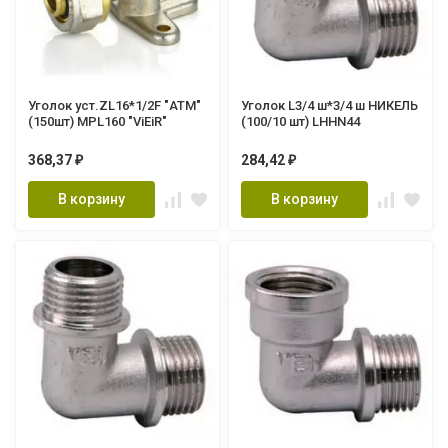
Уголок уст.ZL16*1/2F "АТМ"
Уголок L3/4 ш*3/4 ш НИКЕЛЬ
(150шт) MPL160 "ViEiR"
(100/10 шт) LHHN44
368,37
284,42
₽
₽
В корзину
В корзину