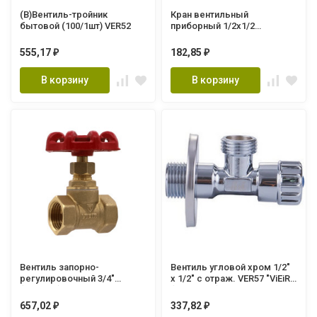
(В)Вентиль-тройник
Кран вентильный
бытовой (100/1шт) VER52
приборный 1/2x1/2
EUROPRODUCT EP.3001
(EP0520)
555,17
182,85
₽
₽
В корзину
В корзину
Вентиль запорно-
Вентиль угловой хром 1/2"
регулировочный 3/4"
х 1/2" с отраж. VER57 "ViEiR"
(80/10шт) GL196
(120/12шт.)
657,02
337,82
₽
₽