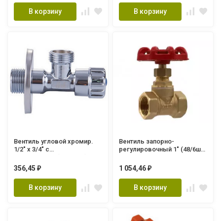
В корзину
В корзину
Вентиль угловой хромир.
Вентиль запорно-
1/2" х 3/4" с
регулировочный 1" (48/6шт)
отражателем(120/1 шт)
GL197 "ViEiR"
VER58
356,45
1 054,46
₽
₽
В корзину
В корзину