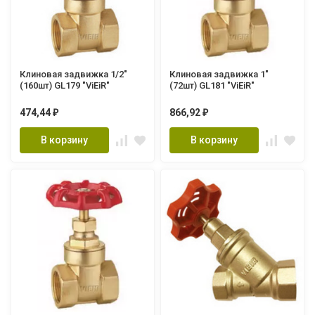
Клиновая задвижка 1/2"
Клиновая задвижка 1"
(160шт) GL179 "ViEiR"
(72шт) GL181 "ViEiR"
474,44
866,92
₽
₽
В корзину
В корзину