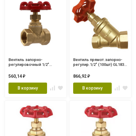
Вентиль запорно-
Вентиль прямот.запорно-
регулировочный 1/2"
регулир.1/2" (100шт) GL183
(112/10шт) GL195
"ViEiR"
560,14
866,92
₽
₽
В корзину
В корзину