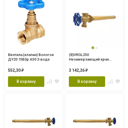
Вентиль(клапан) Бологое
(В)VRGL250
ДУ20 15Б3р А50 Э вода
Незамерзающий кран
250мм (30/1шт)
552,30
3 142,26
₽
₽
В корзину
В корзину