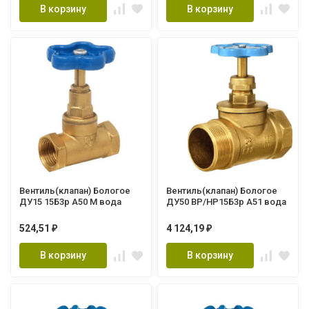
В корзину
В корзину
Вентиль(клапан) Бологое
Вентиль(клапан) Бологое
ДУ15 15Б3р А50 М вода
ДУ50 ВР/НР15Б3р А51 вода
524,51
4 124,19
₽
₽
В корзину
В корзину