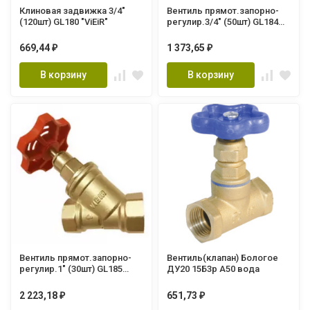
Клиновая задвижка 3/4"
Вентиль прямот.запорно-
(120шт) GL180 "ViEiR"
регулир.3/4" (50шт) GL184
"ViEiR"
669,44
1 373,65
₽
₽
В корзину
В корзину
Вентиль прямот.запорно-
Вентиль(клапан) Бологое
регулир.1" (30шт) GL185
ДУ20 15Б3р А50 вода
"ViEiR"
2 223,18
651,73
₽
₽