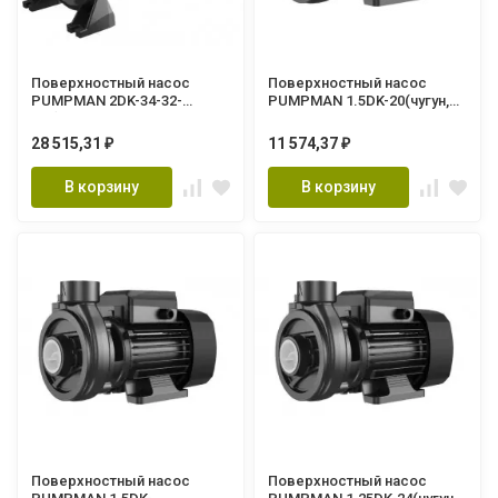
Поверхностный насос
Поверхностный насос
PUMPMAN 2DK-34-32-
PUMPMAN 1.5DK-20(чугун,
2.2(чугун,2200Вт, Hmax-32м,
750Вт, Hmax-17м, Qmax-
Qmax-28м3/ч, всас 8м)
21м3/ч, всас 8м)
28 515,31
11 574,37
₽
₽
В корзину
В корзину
Поверхностный насос
Поверхностный насос