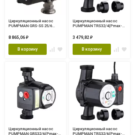
Циркуляционный насос
Циркуляционный насос
PUMPMAN GRS-SS 25/6
PUMPMAN TRS32/4(Pmax-
(нерж, Pmax-100Вт, Hmax-
88Вт, Hmax-4м, Qmax-50л/
6м, Qmax-55л/мин, 180мм, с
мин, 180мм, с гайками и
8 865,06
3 479,82
₽
₽
гайками
кабелем)
В корзину
В корзину
Циркуляционный насос
Циркуляционный насос
PUMPMAN GRS32/6(Pmax-
PUMPMAN TRS32/6(Pmax-