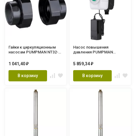
Гайки к циркуляционным
Насос повышения
насосам PUMPMAN NT32-1
давления PUMPMAN
(в комплекте 2 шт)
MR80(80Вт, Hmax-16м,
Qmax-21л/мин,бесшумный)
1 041,40
5 859,34
₽
₽
В корзину
В корзину