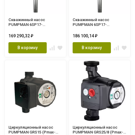
Скважинный насос
Скважинный насос
PUMPMAN 6SP17-
PUMPMAN 6SP17-
11(2части:корпус+двигател
14(2части:корпус+двигател
ь,5,5кВт,Hmax-110м, Qmax-
ь,7,5кВт,Hmax-141м, Qmax-
169 290,32
186 100,14
₽
₽
500л/мин, 1.5м каб
500л/мин, 1.5м каб)
В корзину
В корзину
Циркуляционный насос
Циркуляционный насос
PUMPMAN GRS15 (Pmax-
PUMPMAN GRS25/8 (Pmax-