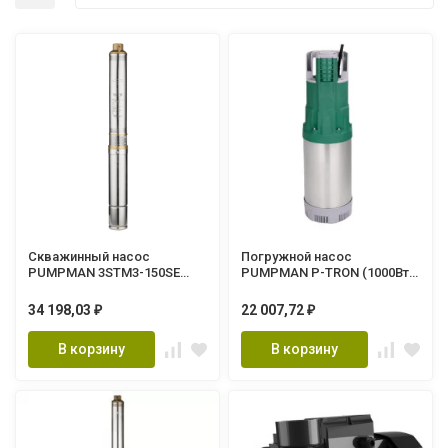
Скважинный насос
Погружной насос
PUMPMAN 3STM3-150SE
PUMPMAN P-TRON (1000Вт,
(1100Вт, Hmax-155м, Qmax-
Hmax-45м, Qmax-6м3/ч,
3м3/ч, 80м кабель)
кабель 15м, трос 15м)
34 198,03
22 007,72
₽
₽
В корзину
В корзину