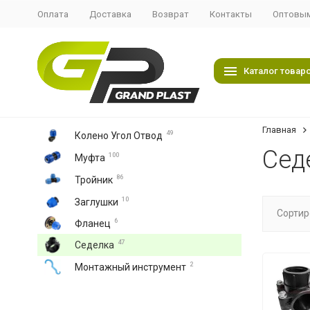
Оплата
Доставка
Возврат
Контакты
Оптовым
Каталог товар
Главная
49
Колено Угол Отвод
Сед
100
Муфта
86
Тройник
10
Заглушки
Сортир
6
Фланец
47
Седелка
2
Монтажный инструмент