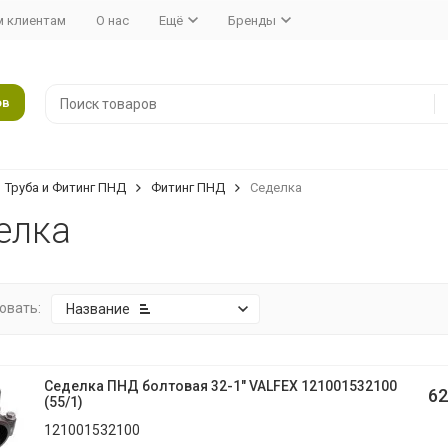
 клиентам
О нас
Ещё
Бренды
ов
Труба и Фитинг ПНД
Фитинг ПНД
Седелка
елка
овать:
Название
Седелка ПНД болтовая 32-1" VALFEX 121001532100
62
(55/1)
121001532100