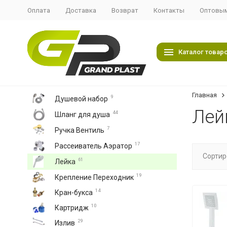
Оплата
Доставка
Возврат
Контакты
Оптовым
Каталог товар
Главная
9
Душевой набор
Лей
44
Шланг для душа
7
Ручка Вентиль
17
Рассеиватель Аэратор
Сортир
61
Лейка
19
Крепление Переходник
14
Кран-букса
10
Картридж
29
Излив