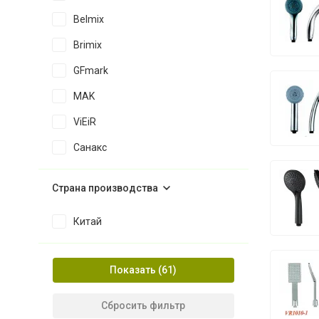
Belmix
Brimix
GFmark
MAK
ViEiR
Санакс
Страна производства
Китай
Показать
Сбросить фильтр