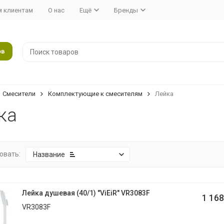
 клиентам
О нас
Ещё
Бренды
ов
Смесители
Комплектующие к смесителям
Лейка
ка
овать:
Название
Лейка душевая (40/1) "ViEiR" VR3083F
1 168
VR3083F