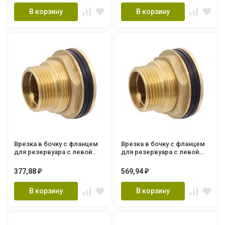
В корзину
В корзину
Врезка в бочку с фланцем
Врезка в бочку с фланцем
для резервуара с левой
для резервуара с левой
резьбой 3/4" (160/10шт)
резьбой 1" (100/5шт)
VRDN2-20
VRDN2-25
377,88
569,94
₽
₽
В корзину
В корзину