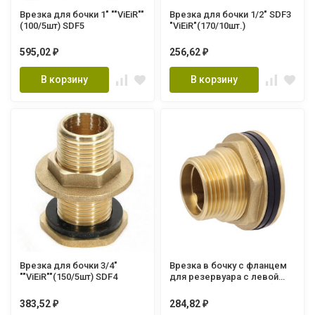
Врезка для бочки 1" ""ViEiR""
Врезка для бочки 1/2" SDF3
(100/5шт) SDF5
"ViEiR"(170/10шт.)
595,02
256,62
₽
₽
В корзину
В корзину
Врезка для бочки 3/4"
Врезка в бочку с фланцем
""ViEiR""(150/5шт) SDF4
для резервуара с левой
резьбой 1/2" (200/10шт)
VRDN2-15
383,52
284,82
₽
₽