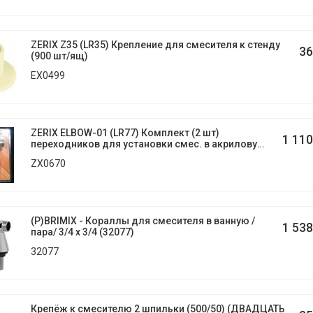
ZERIX Z35 (LR35) Крепление для смесителя к стенду
36
(900 шт/ящ)
EX0499
ZERIX ELBOW-01 (LR77) Комплект (2 шт)
1 110
переходников для установки смес. в акриловую
ванну (36 пар/ящ)
ZX0670
(Р)BRIMIX - Кораллы для смесителя в ванную /
1 538
пара/ 3/4 х 3/4 (32077)
32077
Крепёж к смесителю 2 шпильки (500/50) (ДВАДЦАТЬ