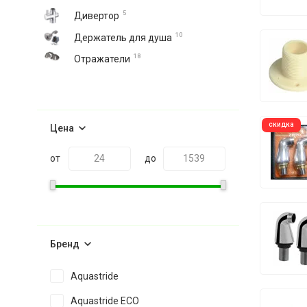
5
Дивертор
10
Держатель для душа
18
Отражатели
скидка
Цена
от
до
Бренд
Aquastride
Aquastride ECO