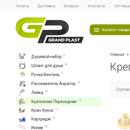
Оплата
Доставка
Возврат
Контакты
Оптовым
Каталог товар
Главная
9
Душевой набор
Кре
42
Шланг для душа
7
Ручка Вентиль
16
Рассеиватель Аэратор
Сортир
59
Лейка
18
Крепление Переходник
13
Кран-букса
10
Картридж
29
Излив