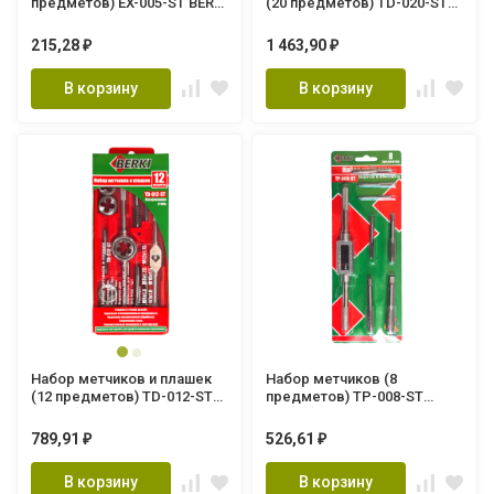
предметов) EX-005-ST BERKI
(20 предметов) TD-020-ST
(120/12/1шт.)
BERKI (24/1шт.)
215,28
1 463,90
₽
₽
В корзину
В корзину
Набор метчиков и плашек
Набор метчиков (8
(12 предметов) TD-012-ST
предметов) TP-008-ST
BERKI (24/1шт.)
BERKI (50/1шт.)
789,91
526,61
₽
₽
В корзину
В корзину