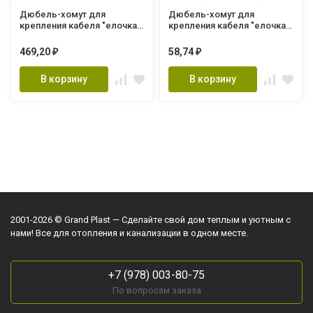
Дюбель-хомут для
Дюбель-хомут для
крепления кабеля "елочка"
крепления кабеля "елочка"
круглый (белый) ДХ-ЕЛ-К-Б
круглый (черный) ДХ-ЕЛ-К-
р/д Д20 полиамид (уп 100
Ч р/д Д8 полиамид (уп 100
469,20
58,74
₽
₽
шт)
шт)
В корзину
В корзину
2001-2026 © Grand Plast — Сделайте свой дом теплым и уютным с
нами! Все для отопления и канализации в одном месте.
+7 (978) 003-80-75
По вопросам заказа