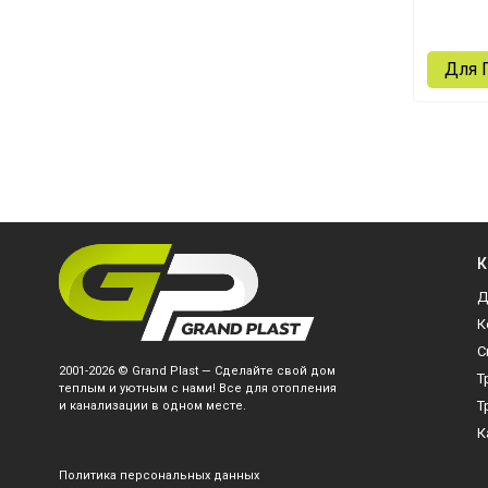
Для 
К
Д
К
С
2001-2026 © Grand Plast — Сделайте свой дом
Т
теплым и уютным с нами! Все для отопления
Т
и канализации в одном месте.
К
Политика персональных данных