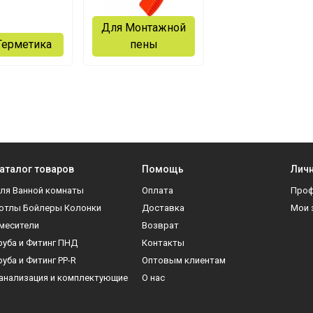
Для Монтажной
Герметика
пены
аталог товаров
Помощь
Личн
ля Ванной комнаты
Оплата
Про
отлы Бойлеры Колонки
Доставка
Мои 
месители
Возврат
руба и Фитинг ПНД
Контакты
руба и Фитинг PP-R
Оптовым клиентам
анализация и комплектующие
О нас