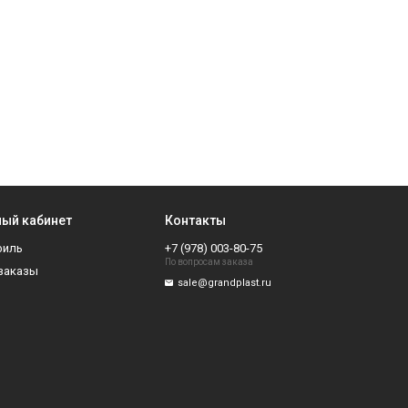
ый кабинет
Контакты
филь
+7 (978) 003-80-75
По вопросам заказа
заказы
sale@grandplast.ru