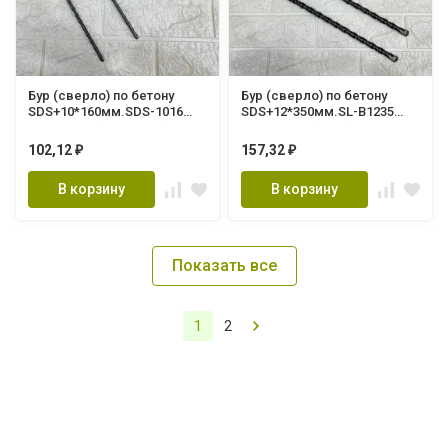
Бур (сверло) по бетону
Бур (сверло) по бетону
SDS+10*160мм.SDS-1016
SDS+12*350мм.SL-B1235
SPARK LUX (300/10шт.)
SPARK LUX (20шт)
102,12
157,32
₽
₽
В корзину
В корзину
Показать все
1
2