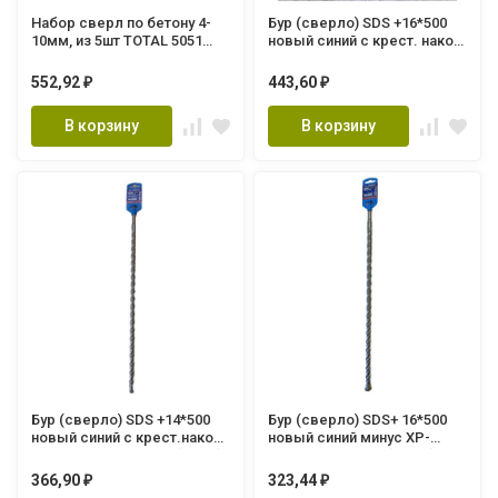
Набор сверл по бетону 4-
Бур (сверло) SDS +16*500
10мм, из 5шт TOTAL 5051
новый синий с крест. након.
(24)
XP-HDB16502 XPERT (60шт.)
552,92
443,60
₽
₽
В корзину
В корзину
Бур (сверло) SDS +14*500
Бур (сверло) SDS+ 16*500
новый синий c крест.након.
новый синий минус XP-
XP-HDB14502 XPERT (60шт.)
HDB16501 XPERT (60шт.)
366,90
323,44
₽
₽