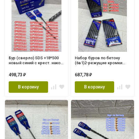
Бур (сверло) SDS +18*500
Набор буров по бетону
новый синий с крест. након.
(6в1)2-режущие кромки
XP-HDB18502 XPERT (50шт.)
SDS+ XP-HDB06122S XPERT
(10
498,73
687,78
₽
₽
В корзину
В корзину