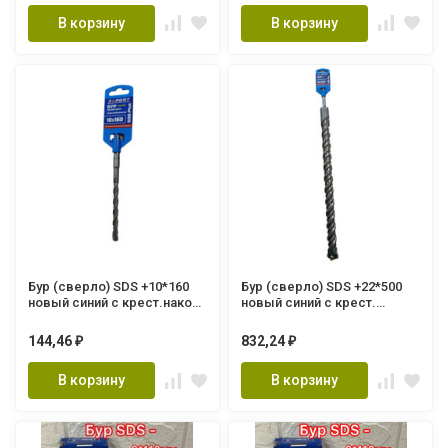
В корзину
В корзину
Бур (сверло) SDS +10*160
Бур (сверло) SDS +22*500
новый синий c крест.након.
новый синий с крест.
XP-HDB10162 XPERT
након.XP-HDB22502 XPERT
(300/10шт.)
144,46
832,24
₽
₽
В корзину
В корзину