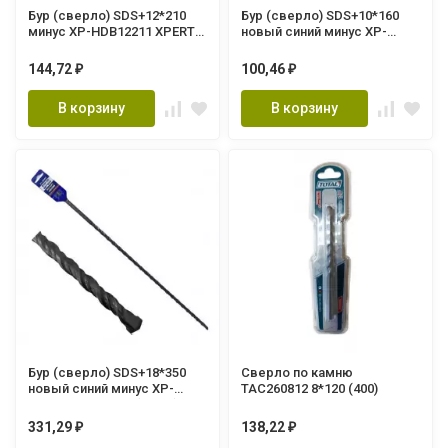
Бур (сверло) SDS+12*210
Бур (сверло) SDS+10*160
минус XP-HDB12211 XPERT
новый синий минус XP-
(200/10шт.)
HDB10161
144,72
100,46
₽
₽
В корзину
В корзину
Бур (сверло) SDS+18*350
Сверло по камню
новый синий минус XP-
TAC260812 8*120 (400)
HDB18351 XPERT (60шт.)
331,29
138,22
₽
₽