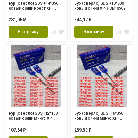
Бур (сверло) SDS +14*350
Бур (сверло) SDS +10*500
новый синий крест XP-
новый синий XP-HDB10502
HDB14352 XPERT (120/10шт.)
XPERT
281,06
244,17
₽
₽
В корзину
В корзину
Бур (сверло) SDS -12*160
Бур (сверло) SDS -16*350
новый синий минус XP-
новый синий минус XP-
HDB12161 XPERT (10шт.)
HDB16351 XPERT (10шт.)
107,64
259,53
₽
₽