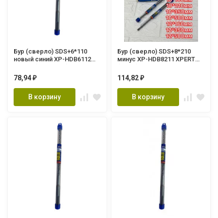
Бур (сверло) SDS+6*110
Бур (сверло) SDS+8*210
новый синий XP-HDB6112
минус XP-HDB8211 XPERT
XPERT (500/10шт.)
(10шт.)
78,94
114,82
₽
₽
В корзину
В корзину