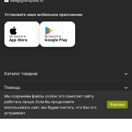
sale@grandplast.ru
Установите наше мобильное приложение
Загрузите в
Загрузите в
App Store
Google Play
Каталог товаров
Помощь
Мы сохраняем файлы cookie: это помогает сайту
Личный кабинет
работать лучше. Если Вы продолжите
Хорошо
использовать сайт, мы будем считать, что Вас это
устраивает.
Политика персональных данных