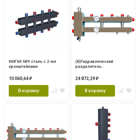
КМГ60-5ВУ сталь с 2-мя
(В)Гидравлический
кронштейнами
разделитель
совмещенный с
коллектором 2+1 (1шт)
10 060,64
24 872,29
₽
₽
VHSK25-2.1-A
В корзину
В корзину