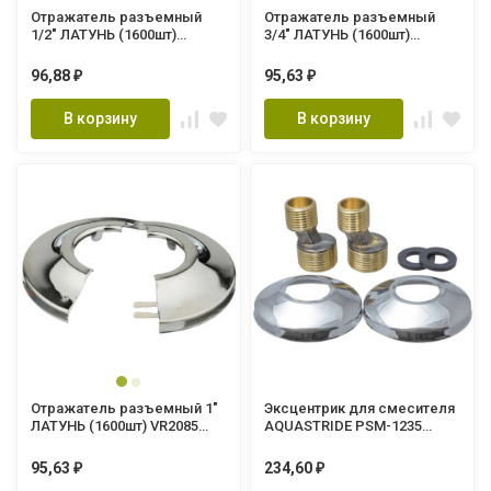
Отражатель разъемный
Отражатель разъемный
1/2" ЛАТУНЬ (1600шт)
3/4" ЛАТУНЬ (1600шт)
VR2083"ViEiR"
VR2084 "ViEiR"
96,88
95,63
₽
₽
В корзину
В корзину
Отражатель разъемный 1"
Эксцентрик для смесителя
ЛАТУНЬ (1600шт) VR2085
AQUASTRIDE PSM-1235
"ViEiR"
(2шт/упак)
95,63
234,60
₽
₽