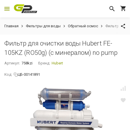
Главная
Фильтры для воды
Обратный осмос
Фильтр для о
Фильтр для очистки воды Hubert FE-
105KZ (RO50g) (c минералом) no pump
Артикул:
758kzi
Бренд:
Hubert
Код:
ЦБ-00141891