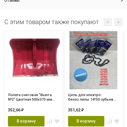
Отзывы
C этим товаром также покупают
Лопата снеговая "Вьюга
Цепь для электро-
№2" Цветная 500х375 мм
бензо.пилы 14*50 зубьев
(ал. планка)
(ВРС-Т-1,3-50мм) XPERT
352,66
351,62
₽
₽
В корзину
В корзину