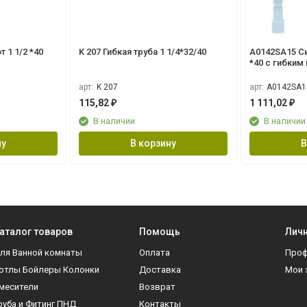
 1 1/2 *40
K 207 Гибкая труба 1 1/4*32/40
A0142SA15 Сифон Ани Грот 3 1/2"
*40 с гибким 
40х40/50
арт:
K 207
арт:
A0142SA1
115,82
1 111,02
₽
₽
В наличии
В наличии
ну
В корзину
В
аталог товаров
Помощь
Личн
ля Ванной комнаты
Оплата
Про
отлы Бойлеры Колонки
Доставка
Мои 
месители
Возврат
руба и Фитинг ПНД
Контакты