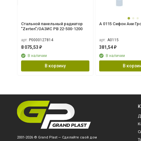
Стальной панельный радиатор
A 0115 Сифон Ани Грот
"Zerten"/ОАЗИС РВ 22-500-1200
арт:
Р0000127814
арт:
A0115
8 075,53
381,54
₽
₽
В наличии
В наличии
В корзину
В корзи
К
Д
К
С
2001-2026 © Grand Plast — Сделайте свой дом
Т