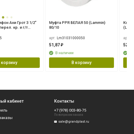
Муфта PPR БЕЛАЯ 50 (Lammin)
Колен
перел. кр. и г/т
80/10
(Lamm
5
арт:
Lm31031000050
арт:
L
51,87
52,6
₽
В наличии
В 
 корзину
В корзину
ый кабинет
Контакты
филь
+7 (978) 003-80-75
По вопросам заказа
заказы
sale@grandplast.ru