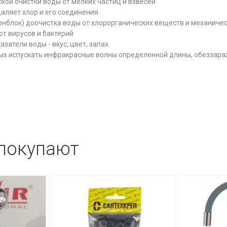
кой очистки воды от мелких частиц и взвесей
аляет хлор и его соединения
онблок) доочистка воды от хлорорганических веществ и механиче
от вирусов и бактерий
затели воды - вкус, цвет, запах
бных испускать инфракрасные волны определенной длины, обеззар
 покупают