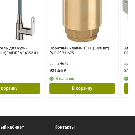
ель для кухни
Обратный клапан 1" FF (64/8 шт)
Амер
(серый) (10/1шт) "ViEiR" V043521H
"ViEiR" ZH675
ВР 20
СЕР
арт:
ZH675
арт:
L
921,56
212,
₽
В наличии
В 
 корзину
В корзину
ый кабинет
Контакты