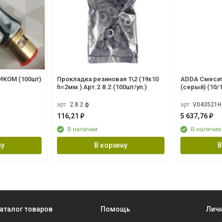
ИКОМ (100шт)
Прокладка резиновая 1\2 (19х10
ADDA Смесит
h=2мм.) Арт.2.8.2.(100шт/уп.)
арт:
2.8.2.ф
арт:
V043521H
116,21
5 637,76
₽
₽
В наличии
В наличии
ну
В корзину
В
аталог товаров
Помощь
Личн