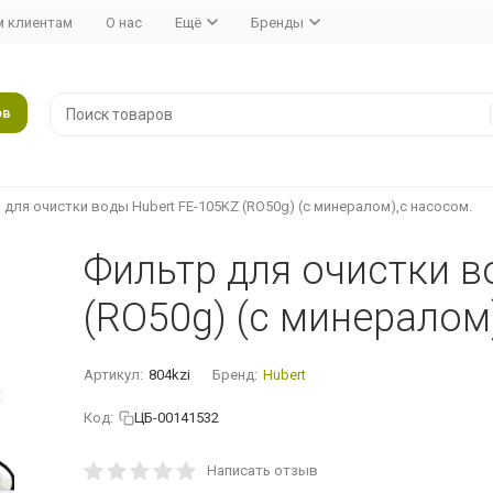
 клиентам
О нас
Ещё
Бренды
ов
для очистки воды Hubert FE-105KZ (RO50g) (c минералом),с насосом.
Фильтр для очистки в
(RO50g) (c минералом
Артикул:
804kzi
Бренд:
Hubert
Код:
ЦБ-00141532
Написать отзыв