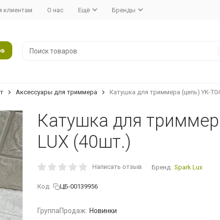
 клиентам
О нас
Ещё
Бренды
ов
т
Аксессуары для триммера
Катушка для триммера (цепь) YK-T04
Катушка для триммера
LUX (40шт.)
Написать отзыв
Бренд:
Spark Lux
Код:
ЦБ-00139956
ГруппаПродаж:
Новинки