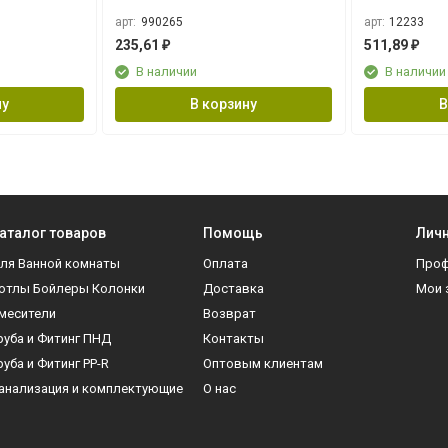
удара XP-VK
арт:
990265
арт:
12233
235,61
511,89
₽
₽
В наличии
В наличии
ну
В корзину
В
аталог товаров
Помощь
Личн
ля Ванной комнаты
Оплата
Про
отлы Бойлеры Колонки
Доставка
Мои 
месители
Возврат
руба и Фитинг ПНД
Контакты
руба и Фитинг PP-R
Оптовым клиентам
анализация и комплектующие
О нас