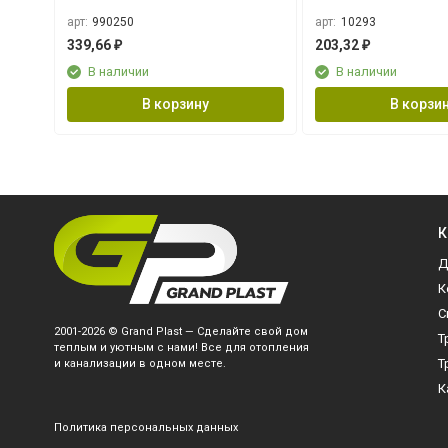
арт:
990250
арт:
10293
339,66
203,32
₽
₽
В наличии
В наличии
В корзину
В корзи
К
Д
К
С
2001-2026 © Grand Plast — Сделайте свой дом
Т
теплым и уютным с нами! Все для отопления
Т
и канализации в одном месте.
К
Политика персональных данных