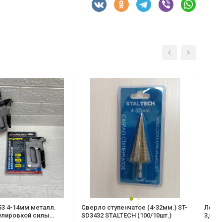
53 4-14мм металл.
Сверло ступенчатое (4-32мм.) ST-
Леск
гулировкой силы
SD3432 STALTECH (100/10шт.)
3,0мм