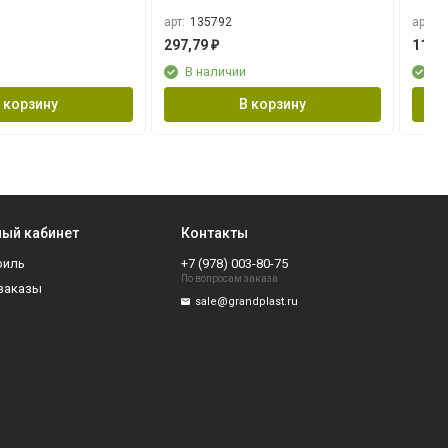
039
арт:
135792
арт:
9
297,79
116,
₽
В наличии
В 
 корзину
В корзину
ый кабинет
Контакты
филь
+7 (978) 003-80-75
По вопросам заказа
заказы
sale@grandplast.ru