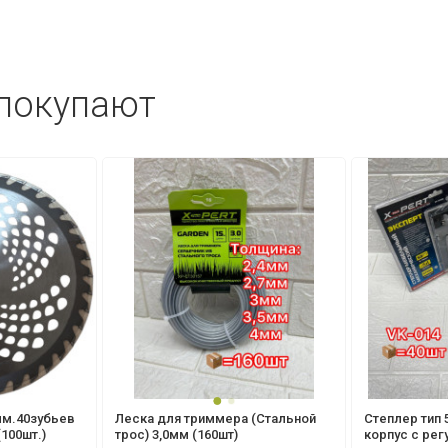
 покупают
мм.40зубьев
Леска для триммера (Стальной
Степлер тип 
(100шт.)
трос) 3,0мм (160шт)
корпус с ре