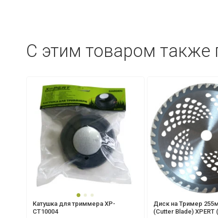
C этим товаром также
Катушка для триммера XP-
Диск на Тример 255
CT10004
(Cutter Blade) XPERT 