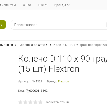
 клиентам
О нас
Ещё
Бренды
ов
ационный
Колено Угол Отвод
Колено D 110 х 90 град, полипропиле
Колено D 110 х 90 гр
(15 шт) Flextron
Артикул:
141127
Бренд:
Flextron
Код:
00000113592
Написать отзыв