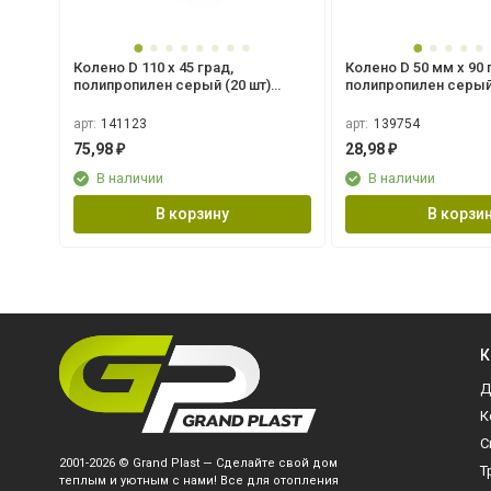
Колено D 110 х 45 град,
Колено D 50 мм х 90 
полипропилен серый (20 шт)
полипропилен серый 
Flextron
Flextron
арт:
141123
арт:
139754
75,98
28,98
₽
₽
В наличии
В наличии
В корзину
В корзи
К
Д
К
С
2001-2026 © Grand Plast — Сделайте свой дом
Т
теплым и уютным с нами! Все для отопления