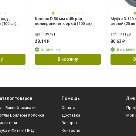
град ,
Колено D 50 мм х 45град,
Муфта D 110 
(100 шт)
полипропилен серый (100 шт)
серый (25 шт)
Flextron
арт:
139791
арт:
141128
28,14
86,63
₽
₽
В наличии
В наличии
ну
В корзину
В
аталог товаров
Помощь
Личн
ля Ванной комнаты
Оплата
Про
отлы Бойлеры Колонки
Доставка
Мои 
месители
Возврат
руба и Фитинг ПНД
Контакты