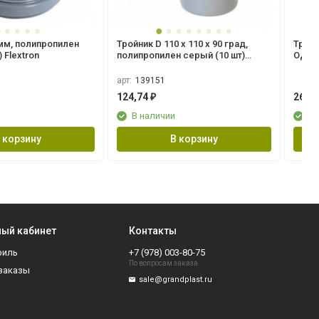
мм, полипропилен
Тройник D 110 x 110 х 90 град,
Труба
 Flextron
полипропилен серый (10 шт)
ОДНО
Flextron
Гранд
арт:
139151
124,74
265,
₽
В наличии
В 
 корзину
В корзину
ый кабинет
Контакты
филь
+7 (978) 003-80-75
По вопросам заказа
заказы
sale@grandplast.ru