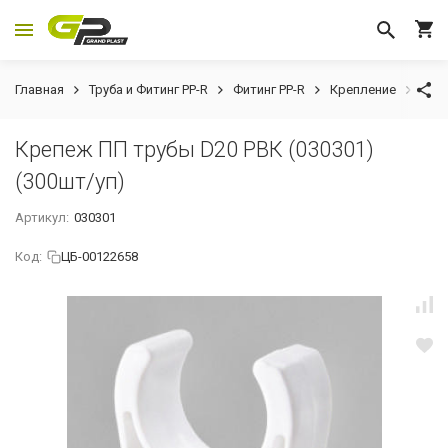
Главная
Труба и Фитинг PP-R
Фитинг PP-R
Крепление
Креп
Крепеж ПП трубы D20 РВК (030301)
(300шт/уп)
Артикул:
030301
Код:
ЦБ-00122658