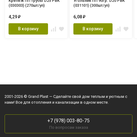
Крепеж ПП трубы D25 РВК
Угольник ПП 90гр. D20 РВК
(030303) (270шт/уп)
(031101) (300шт/уп)
4,29
6,08
₽
₽
В корзину
В корзину
2001-2026 © Grand Plast — Сделайте свой дом теплым и уютным с
нами! Все для отопления и канализации в одном месте.
+7 (978) 003-80-75
По вопросам заказа