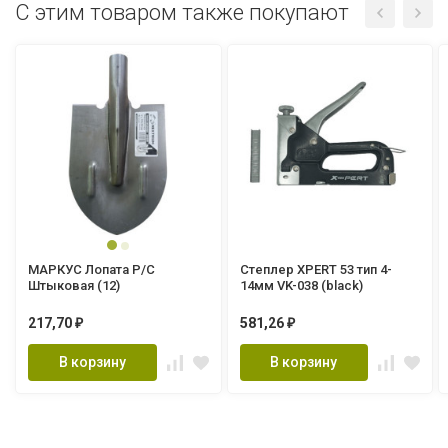
C этим товаром также покупают
МАРКУС Лопата Р/С
Степлер XPERT 53 тип 4-
Штыковая (12)
14мм VK-038 (black)
217,70
581,26
₽
₽
В корзину
В корзину