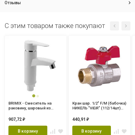
Отзывы
C этим товаром также покупают
BRIMIX - Смеситель на
Кран шар. 1/2" F/М (бабочка)
раковину, шаровый из
НИКЕЛЬ "ViEiR" (112/14шт)
высокопрочного пластика
VR203-01
АБС - БЕЛЫЙ M: 599
907,72
440,91
₽
₽
В корзину
В корзину