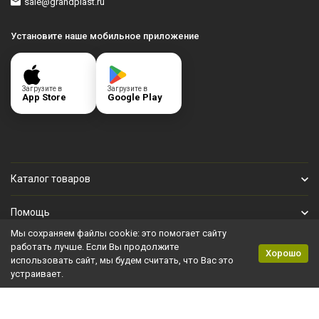
sale@grandplast.ru
Установите наше мобильное приложение
Загрузите в
Загрузите в
App Store
Google Play
Каталог товаров
Помощь
Мы сохраняем файлы cookie: это помогает сайту
Личный кабинет
работать лучше. Если Вы продолжите
Хорошо
использовать сайт, мы будем считать, что Вас это
устраивает.
Политика персональных данных