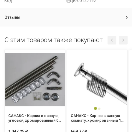
Код
ЦБ-00127192
Отзывы
C этим товаром также покупают
САНАКС - Карниз в ванную,
САНАКС - Карниз в ванную
угловой, хромированный 0,9
комнату, хромированный 1,2
х 0,9 х 0,9 м (10009)
х 2,2 с хромированным
кольцом (10005)
1 047,25
669,77
₽
₽