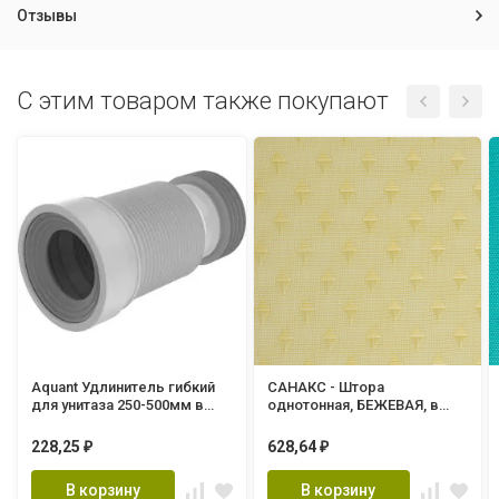
Отзывы
C этим товаром также покупают
Aquant Удлинитель гибкий
САНАКС - Штора
для унитаза 250-500мм в
однотонная, БЕЖЕВАЯ, в
термоусадочной пленке
ванную комнату, полиэстэр
(T828-22-MR)
(03-08)
228,25
628,64
₽
₽
В корзину
В корзину