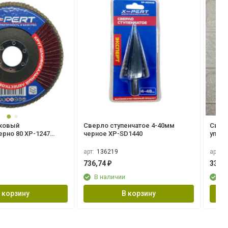
ковый
Сверло ступенчатое 4-40мм
Сверл
ерно 80 XP-1247
черное XP-SD1440
упако
арт:
136219
арт:
1
736,74
33,4
₽
В наличии
В 
 корзину
В корзину