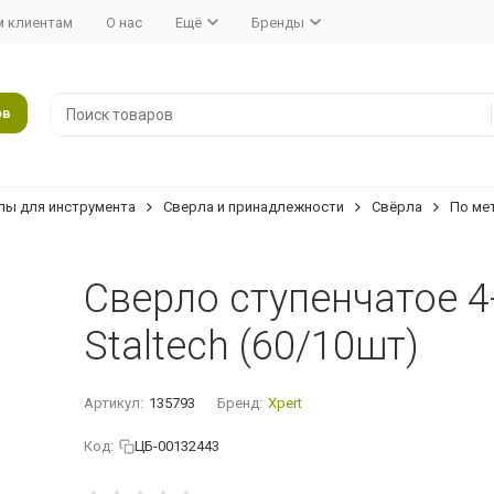
 клиентам
О нас
Ещё
Бренды
ов
лы для инструмента
Сверла и принадлежности
Свёрла
По ме
Сверло ступенчатое 4
Staltech (60/10шт)
Артикул:
135793
Бренд:
Xpert
Код:
ЦБ-00132443