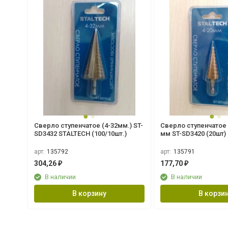
Сверло ступенчатое (4-32мм.) ST-
Сверло ступенчатое S
SD3432 STALTECH (100/10шт.)
мм ST-SD3420 (20шт)
арт:
135792
арт:
135791
304,26
177,70
₽
₽
В наличии
В наличии
В корзину
В корзи