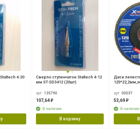
taltech 4-20
Сверло ступенчатое Staltech 4-12
Диск лепест
мм ST-SD3412 (20шт)
125*22,2мм,з
(10шт)
арт:
135790
арт:
00037
107,64
53,69
₽
₽
В наличии
В наличии
ну
В корзину
В