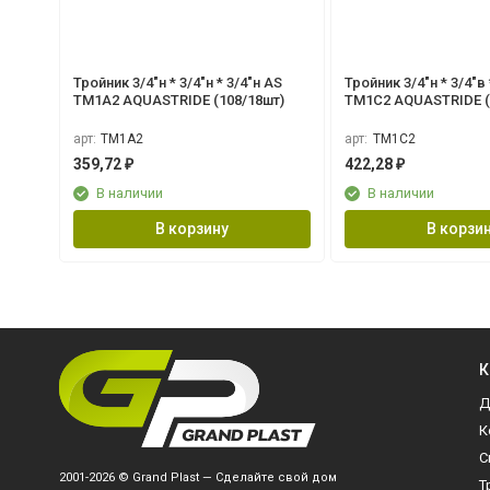
Тройник 3/4"н * 3/4"н * 3/4"н AS
Тройник 3/4"н * 3/4"в * 3/4"н AS
TM1A2 AQUASTRIDE (108/18шт)
TM1C2 AQUASTRIDE
арт:
TM1A2
арт:
TM1C2
359,72
422,28
₽
₽
В наличии
В наличии
В корзину
В корзи
К
Д
К
С
2001-2026 © Grand Plast — Сделайте свой дом
Т