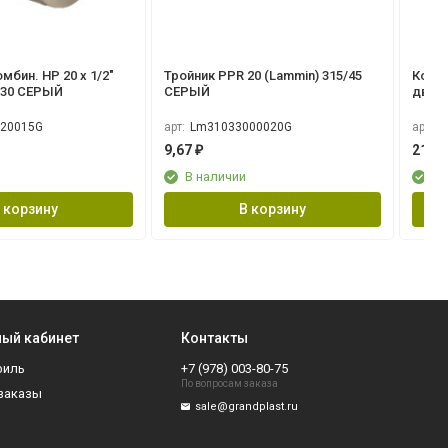
мбин. НР 20 х 1/2"
Тройник PPR 20 (Lammin) 315/45
Коле
/30 СЕРЫЙ
СЕРЫЙ
двойн
СЕР
20015G
арт:
Lm31033000020G
арт:
L
9,67
211,
₽
В наличии
В 
 корзину
В корзину
ый кабинет
Контакты
филь
+7 (978) 003-80-75
По вопросам заказа
заказы
sale@grandplast.ru