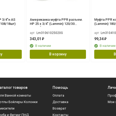
Американка муфта PPR разъем.
Муфта PPR ко
 (108/18шт)
НР 25 х 3/4" (Lammin) 120/30
(Lammin) 180
СЕРЫЙ
арт:
Lm31061025020G
арт:
Lm310410
343,01
99,34
₽
₽
В наличии
В наличии
ну
В корзину
В
аталог товаров
Помощь
Личн
ля Ванной комнаты
Оплата
Про
отлы Бойлеры Колонки
Доставка
Мои 
месители
Возврат
руба и Фитинг ПНД
Контакты