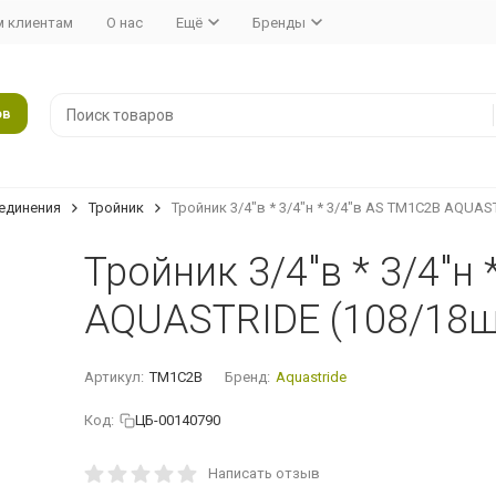
 клиентам
О нас
Ещё
Бренды
ов
единения
Тройник
Тройник 3/4"в * 3/4"н * 3/4"в AS TM1C2B AQUAS
Тройник 3/4"в * 3/4"н
AQUASTRIDE (108/18ш
Артикул:
TM1C2B
Бренд:
Aquastride
Код:
ЦБ-00140790
Написать отзыв