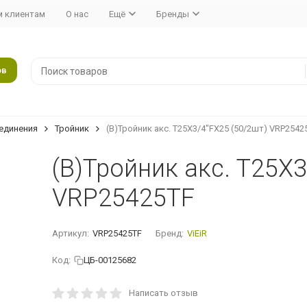
 клиентам
О нас
Ещё
Бренды
ов
единения
Тройник
(В)Тройник акс. Т25X3/4"FX25 (50/2шт) VRP2542
(В)Тройник акс. Т25X3
VRP25425TF
Артикул:
VRP25425TF
Бренд:
ViEiR
Код:
ЦБ-00125682
Написать отзыв