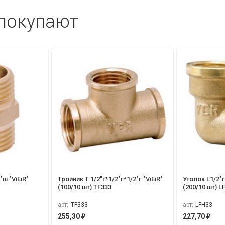
 покупают
"ш "ViEiR"
Тройник Т 1/2"г*1/2"г*1/2"г "ViEiR"
Уголок L1/2"г 
(100/10 шт) TF333
(200/10 шт) L
арт:
TF333
арт:
LFH33
255,30
227,70
₽
₽