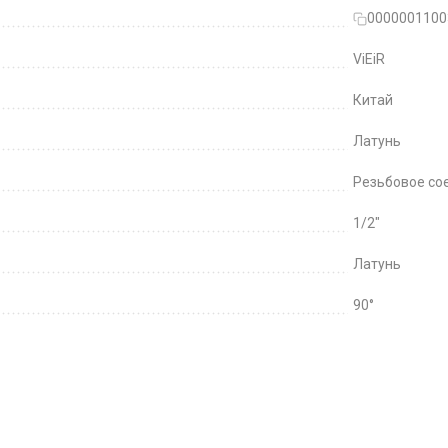
0000001100
ViEiR
Китай
Латунь
Резьбовое со
1/2"
Латунь
90°