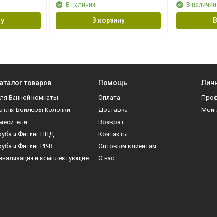
В наличии
В наличии
ну
В корзину
В
аталог товаров
Помощь
Личн
ля Ванной комнаты
Оплата
Про
отлы Бойлеры Колонки
Доставка
Мои 
месители
Возврат
руба и Фитинг ПНД
Контакты
руба и Фитинг PP-R
Оптовым клиентам
анализация и комплектующие
О нас