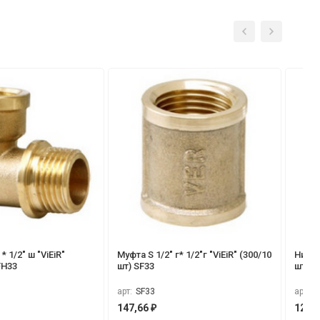
* 1/2" ш "ViEiR"
Муфта S 1/2" г* 1/2"г "ViEiR" (300/10
Ниппе
FH33
шт) SF33
шт) S
арт:
SF33
арт:
S
147,66
128,
₽