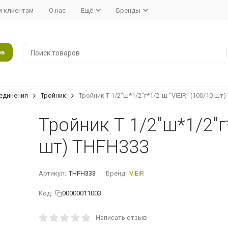
 клиентам
О нас
Ещё
Бренды
ов
единения
Тройник
Тройник Т 1/2"ш*1/2"г*1/2"ш "ViEiR" (100/10 шт
Тройник Т 1/2"ш*1/2"г*
шт) TНFН333
Артикул:
THFH333
Бренд:
ViEiR
Код:
00000011003
Написать отзыв