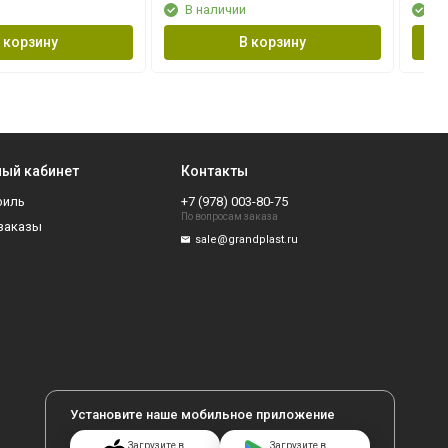
В наличии
В 
 корзину
В корзину
ый кабинет
Контакты
филь
+7 (978) 003-80-75
По вопросам заказа
заказы
sale@grandplast.ru
Установите наше мобильное приложение
Загрузите в
Загрузите в