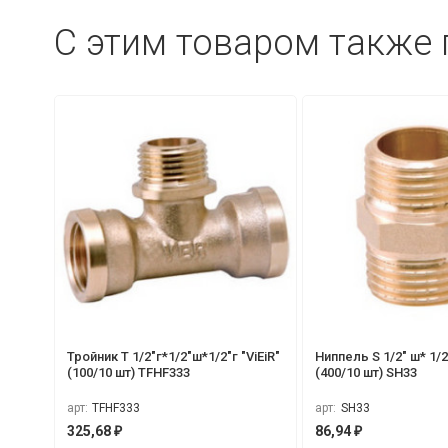
C этим товаром также
Тройник Т 1/2"г*1/2"ш*1/2"г "ViEiR"
Ниппель S 1/2" ш* 1/2
(100/10 шт) TFНF333
(400/10 шт) SH33
арт:
TFHF333
арт:
SH33
325,68
86,94
₽
₽