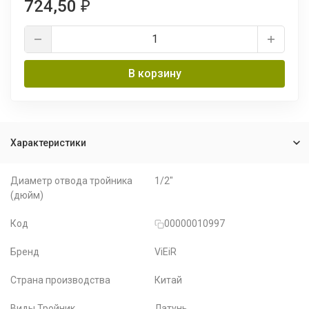
724,50
₽
В корзину
Характеристики
Диаметр отвода тройника
1/2"
(дюйм)
Код
00000010997
Бренд
ViEiR
Страна производства
Китай
Виды Тройник
Латунь