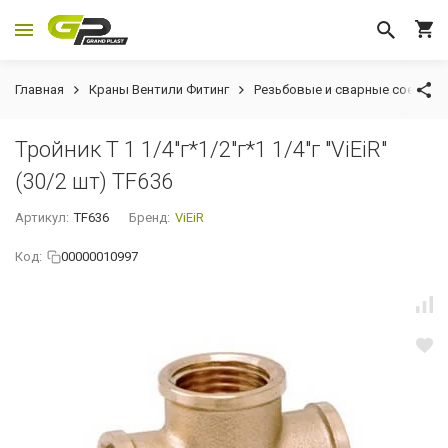
Главная
Краны Вентили Фитинг
Резьбовые и сварные соедине
Тройник Т 1 1/4"г*1/2"г*1 1/4"г "ViEiR"
(30/2 шт) TF636
Артикул:
TF636
Бренд:
ViEiR
Код:
00000010997