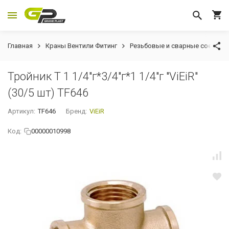
Главная
Краны Вентили Фитинг
Резьбовые и сварные соедине
Тройник Т 1 1/4"г*3/4"г*1 1/4"г "ViEiR"
(30/5 шт) TF646
Артикул:
TF646
Бренд:
ViEiR
Код:
00000010998