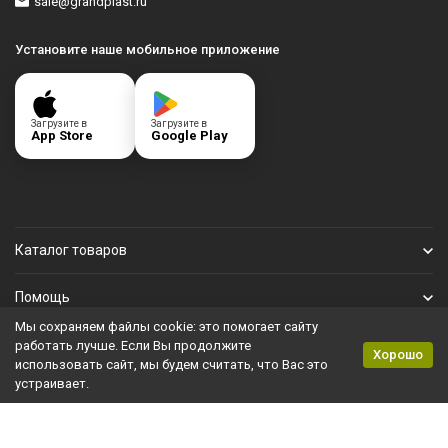
sale@grandplast.ru
Установите наше мобильное приложение
Загрузите в
Загрузите в
App Store
Google Play
Каталог товаров
Помощь
Мы сохраняем файлы cookie: это помогает сайту
Личный кабинет
работать лучше. Если Вы продолжите
Хорошо
использовать сайт, мы будем считать, что Вас это
устраивает.
Политика персональных данных