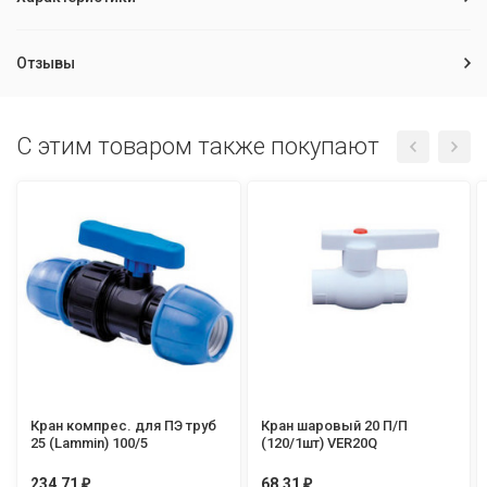
Отзывы
C этим товаром также покупают
Кран компрес. для ПЭ труб
Кран шаровый 20 П/П
25 (Lammin) 100/5
(120/1шт) VER20Q
234,71
68,31
₽
₽