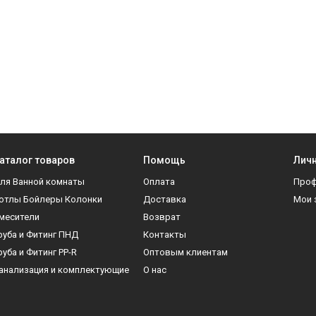
аталог товаров
Помощь
Личн
ля Ванной комнаты
Оплата
Про
отлы Бойлеры Колонки
Доставка
Мои 
месители
Возврат
руба и Фитинг ПНД
Контакты
руба и Фитинг PP-R
Оптовым клиентам
анализация и комплектующие
О нас