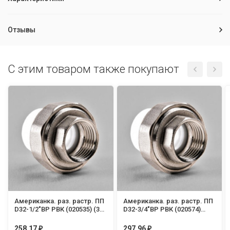
Отзывы
C этим товаром также покупают
Американка. раз. растр. ПП
Американка. раз. растр. ПП
D32-1/2"ВР РВК (020535) (30
D32-3/4"ВР РВК (020574)
шт/уп)
(30шт/уп)
258,17
297,96
₽
₽