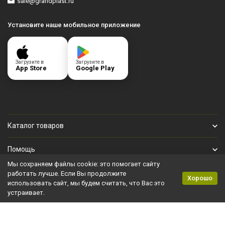
sale@grandplast.ru
Установите наше мобильное приложение
Загрузите в
Загрузите в
App Store
Google Play
Каталог товаров
Помощь
Мы сохраняем файлы cookie: это помогает сайту
Личный кабинет
работать лучше. Если Вы продолжите
Хорошо
использовать сайт, мы будем считать, что Вас это
устраивает.
Политика персональных данных