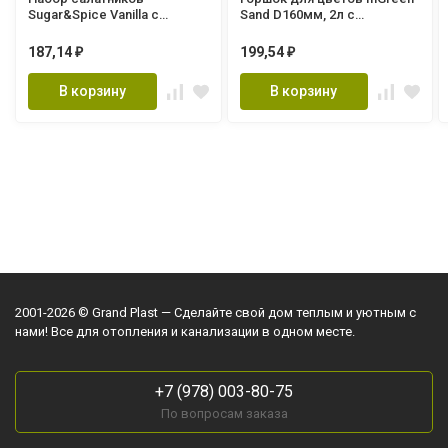
Sugar&Spice Vanilla с
Sand D160мм, 2л c
крышками (3штх0,6л)
дренаж.вставкой белый
фисташка SE186512050
IG640010048
187,14
199,54
₽
₽
В корзину
В корзину
2001-2026 © Grand Plast — Сделайте свой дом теплым и уютным с
нами! Все для отопления и канализации в одном месте.
+7 (978) 003-80-75
По вопросам заказа